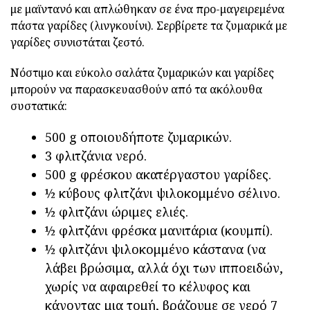
με μαϊντανό και απλώθηκαν σε ένα προ-μαγειρεμένα
πάστα γαρίδες (λινγκουίνι). Σερβίρετε τα ζυμαρικά με
γαρίδες συνιστάται ζεστό.
Νόστιμο και εύκολο σαλάτα ζυμαρικών και γαρίδες
μπορούν να παρασκευασθούν από τα ακόλουθα
συστατικά:
500 g οποιουδήποτε ζυμαρικών.
3 φλιτζάνια νερό.
500 g φρέσκου ακατέργαστου γαρίδες.
½ κύβους φλιτζάνι ψιλοκομμένο σέλινο.
½ φλιτζάνι ώριμες ελιές.
½ φλιτζάνι φρέσκα μανιτάρια (κουμπί).
½ φλιτζάνι ψιλοκομμένο κάστανα (να
λάβει βρώσιμα, αλλά όχι των ιπποειδών,
χωρίς να αφαιρεθεί το κέλυφος και
κάνοντας μια τομή, βράζουμε σε νερό 7