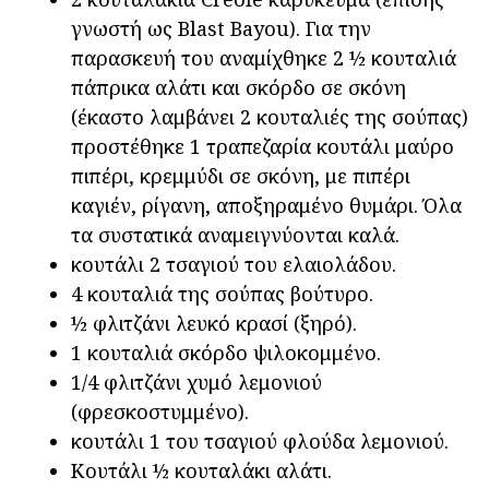
γνωστή ως Blast Bayou). Για την
παρασκευή του αναμίχθηκε 2 ½ κουταλιά
πάπρικα αλάτι και σκόρδο σε σκόνη
(έκαστο λαμβάνει 2 κουταλιές της σούπας)
προστέθηκε 1 τραπεζαρία κουτάλι μαύρο
πιπέρι, κρεμμύδι σε σκόνη, με πιπέρι
καγιέν, ρίγανη, αποξηραμένο θυμάρι. Όλα
τα συστατικά αναμειγνύονται καλά.
κουτάλι 2 τσαγιού του ελαιολάδου.
4 κουταλιά της σούπας βούτυρο.
½ φλιτζάνι λευκό κρασί (ξηρό).
1 κουταλιά σκόρδο ψιλοκομμένο.
1/4 φλιτζάνι χυμό λεμονιού
(φρεσκοστυμμένο).
κουτάλι 1 του τσαγιού φλούδα λεμονιού.
Κουτάλι ½ κουταλάκι αλάτι.