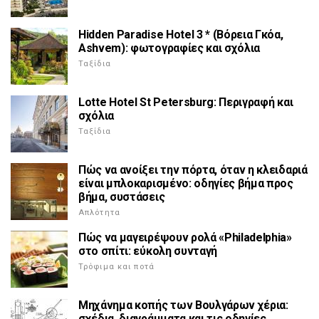
Hidden Paradise Hotel 3 * (Βόρεια Γκόα,
Ashvem): φωτογραφίες και σχόλια
Ταξίδια
Lotte Hotel St Petersburg: Περιγραφή και
σχόλια
Ταξίδια
Πώς να ανοίξει την πόρτα, όταν η κλειδαριά
είναι μπλοκαρισμένο: οδηγίες βήμα προς
βήμα, συστάσεις
Απλότητα
Πώς να μαγειρέψουν ρολά «Philadelphia»
στο σπίτι: εύκολη συνταγή
Τρόφιμα και ποτά
Μηχάνημα κοπής των Βουλγάρων χέρια:
σχέδια, διαγράμματα και τις οδηγίες