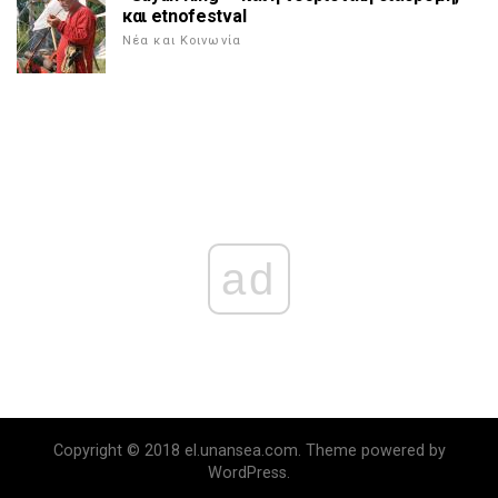
και etnofestval
Νέα και Κοινωνία
ad
Copyright © 2018 el.unansea.com. Theme powered by
WordPress.