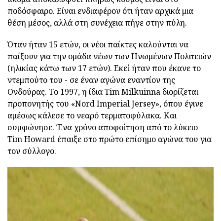
ποδόσφαιρο. Είναι ενδιαφέρον ότι ήταν αρχικά μια
θέση μέσος, αλλά στη συνέχεια πήγε στην πύλη.
Όταν ήταν 15 ετών, οι νέοι παίκτες καλούνται να
παίξουν για την ομάδα νέων των Ηνωμένων Πολιτειών
(ηλικίας κάτω των 17 ετών). Εκεί ήταν που έκανε το
ντεμπούτο του - σε έναν αγώνα εναντίον της
Ονδούρας. Το 1997, η ίδια Tim Milkuinna διορίζεται
προπονητής του «Nord Imperial Jersey», όπου έγινε
αμέσως κάλεσε το νεαρό τερματοφύλακα. Και
συμφώνησε. Ένα χρόνο αποφοίτηση από το λύκειο
Tim Howard έπαιξε στο πρώτο επίσημο αγώνα του για
τον σύλλογο.