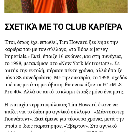
ΣΧΕΤΙΚΆ ΜΕ ΤΟ CLUB ΚΑΡΙΈΡΑ
Έτσι, όπως έχει ειπωθεί, Tim Howard ξεκίνησε την
καριέρα του με τον σύλλογο, «τα Βόρεια Jersey
Imperials.» Εκεί, έπαιξε 16 αγώνες, και στη συνέχεια,
το 1998, μετακόμισε στο «New York Metrostarz». Σε
αυτήν την εντολή, πέρασε πέντε χρόνια, αλλά έπαιξε
μόνο 88 συνεδριάσεις. Με την ευκαιρία, το 1998, σχεδόν
αμέσως μετά τη μετάβαση, θα ενοικιάζονται FC «MLS
Pro 40». Αλλά σε αυτό το κλαμπ έπαιξε μόνο ένα ματς.
Η επιτυχία τερματοφύλακας Tim Howard έκανε να
παίζει για το διάσημο αγγλικό σύλλογο - «Μάντσεστερ
Γιουνάιτεντ». Εκεί έμεινε για τέσσερα χρόνια, μετά την
οποία ο ίδιος παρατήρησε, «Έβερτον». Στο αγγλικό