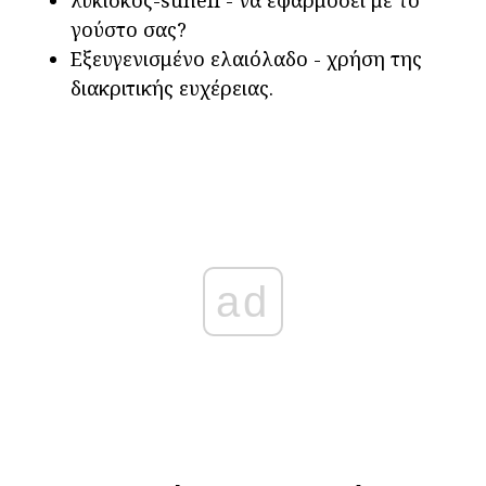
λυκίσκος-suneli - να εφαρμόσει με το
γούστο σας?
Εξευγενισμένο ελαιόλαδο - χρήση της
διακριτικής ευχέρειας.
ad