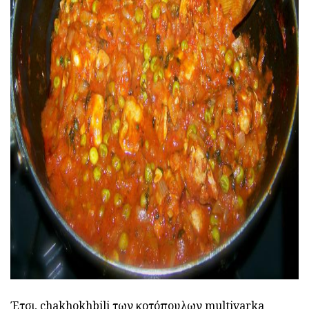
ad
Έτσι, chakhokhbili των κοτόπουλων multivarka