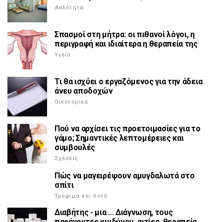
Απλότητα
Σπασμοί στη μήτρα: οι πιθανοί λόγοι, η
περιγραφή και ιδιαίτερα η θεραπεία της
Υγεία
Τι θα ισχύει ο εργαζόμενος για την άδεια
άνευ αποδοχών
Οικονομικά
Πού να αρχίσει τις προετοιμασίες για το
γάμο; Σημαντικές λεπτομέρειες και
συμβουλές
Σχέσεις
Πώς να μαγειρέψουν αμυγδαλωτά στο
σπίτι
Τρόφιμα και ποτά
Διαβήτης - μια ... Διάγνωση, τους
παράγοντες κινδύνου, αιτίες, θεραπεία