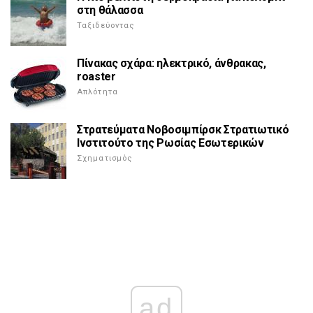
στη θάλασσα
Ταξιδεύοντας
Πίνακας σχάρα: ηλεκτρικό, άνθρακας,
roaster
Απλότητα
Στρατεύματα Νοβοσιμπίρσκ Στρατιωτικό
Ινστιτούτο της Ρωσίας Εσωτερικών
Σχηματισμός
ad