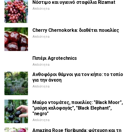
Νόστιμο και υγιεινό σταφύλια Rizamat
Απλότητα
Cherry Chernokorka: διαθέτει ποικιλίες
Απλότητα
Πιπέρι Agrotechnics
Απλότητα
Ανθοφόροι θάμνοι για τον κήπο: το τοπίο
για την άνεση
Απλότητα
Μαύρο ντομάτες, ποικιλίες: "Black Moor",
"μαύρη καλοφαγάς", "Black Elephant",
"negro"
Απλότητα
Amazing Rose floribunda: φύτευση και τη