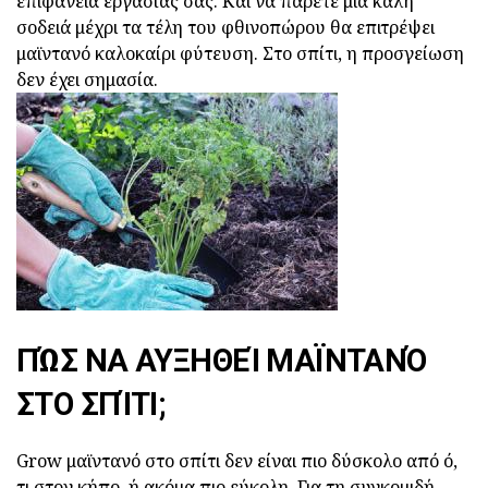
επιφάνεια εργασίας σας. Και να πάρετε μια καλή
σοδειά μέχρι τα τέλη του φθινοπώρου θα επιτρέψει
μαϊντανό καλοκαίρι φύτευση. Στο σπίτι, η προσγείωση
δεν έχει σημασία.
ΠΏΣ ΝΑ ΑΥΞΗΘΕΊ ΜΑΪΝΤΑΝΌ
ΣΤΟ ΣΠΊΤΙ;
Grow μαϊντανό στο σπίτι δεν είναι πιο δύσκολο από ό,
τι στον κήπο, ή ακόμα πιο εύκολη. Για τη συγκομιδή