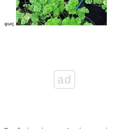
φως.
ad