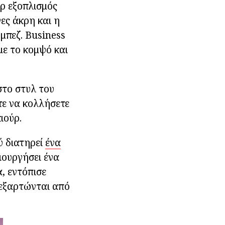
ρ εξοπλισμός
ες άκρη και η
 μπεζ. Business
με το κομψό και
στο στυλ του
τε να κολλήσετε
ιούρ.
ύ διατηρεί
ένα
ιουργήσει ένα
α, εντόπισε
 εξαρτώνται από