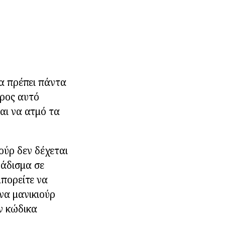
α πρέπει πάντα
έρος αυτό
αι να ατμό τα
ούρ δεν δέχεται
βάδισμα σε
μπορείτε να
να μανικιούρ
ν κώδικα