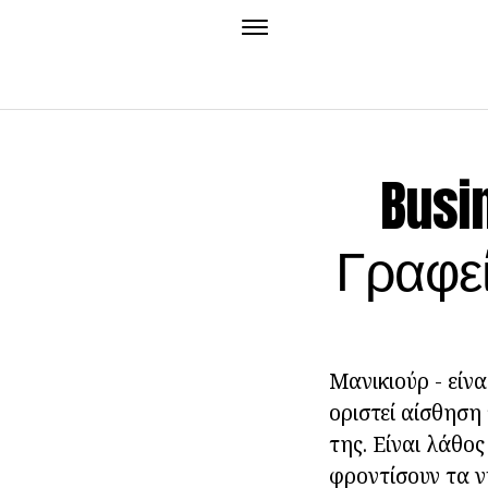
Busi
Γραφεί
Μανικιούρ - είν
οριστεί αίσθηση 
της. Είναι λάθο
φροντίσουν τα ν