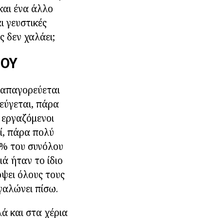
και ένα άλλο
ι γευστικές
ς δεν χαλάει;
ΊΟΥ
 απαγορεύεται
εύγεται, πάρα
 εργαζόμενοι
ί, πάρα πολύ
0% του συνόλου
ιά ήταν το ίδιο
όψει όλους τους
εγαλώνει πίσω.
λά και στα χέρια