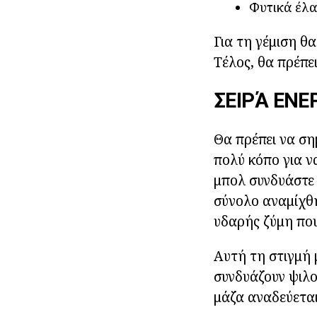
Φυτικά έλα
Για τη γέμιση θ
Τέλος, θα πρέπε
ΣΕΙΡΆ ΕΝΕ
Θα πρέπει να ση
πολύ κόπο για ν
μπολ συνδυάστε 
σύνολο αναμίχθη
υδαρής ζύμη που
Αυτή τη στιγμή μ
συνδυάζουν ψιλ
μάζα αναδεύεται