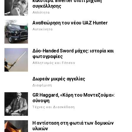
καλύτερα. Inverter σπίτι μηχανή
συγκόλλησης
Απλότητα
Αναθεώρηση του νέου UAZ Hunter
Αυτοκίνητα
Δύο-Handed Sword μάχες: ιστορία και
φωτογραφίες
Αθλητισμός και Fitness
Δωρεάν μικρές αγγελίες
Διαφήμιση
GR Haggard, «Κόρη του Μοντεζούμα»:
σύνοψη
Τέχνες και Διασκέδαση
Η αντίσταση στη φωτιά των δομικών
υλικών