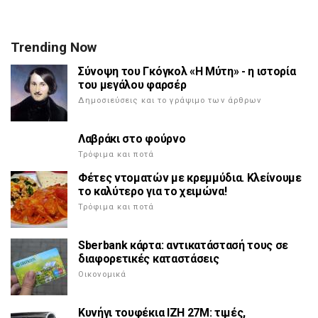
Trending Now
Σύνοψη του Γκόγκολ «Η Μύτη» - η ιστορία
του μεγάλου φαρσέρ
Δημοσιεύσεις και το γράψιμο των άρθρων
Λαβράκι στο φούρνο
Τρόφιμα και ποτά
Φέτες ντοματών με κρεμμύδια. Κλείνουμε
το καλύτερο για το χειμώνα!
Τρόφιμα και ποτά
Sberbank κάρτα: αντικατάστασή τους σε
διαφορετικές καταστάσεις
Οικονομικά
Κυνήγι τουφέκια IZH 27M: τιμές,