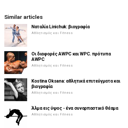
Similar articles
Ναταλία Linichuk: βιογραφία
Αθλητισμός και Fitness
Οι διαφορές AWPC και WPC. πρότυπα
AWPC
Αθλητισμός και Fitness
Kostina Oksana: αθλητικά επιτεύγματα και
βιογραφία
Αθλητισμός και Fitness
Άλμα εις ύψος - ένα συναρπαστικό θέαμα
Αθλητισμός και Fitness