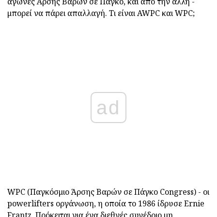
αγώνες Άρσης Βαρών σε Πάγκο, και από την άλλη -
μπορεί να πάρει απαλλαγή. Τι είναι AWPC και WPC;
ad
WPC (Παγκόσμιο Άρσης Βαρών σε Πάγκο Congress) - οι
powerlifters οργάνωση, η οποία το 1986 ίδρυσε Ernie
Frantz. Πρόκειται για ένα διεθνές συνέδριο μη