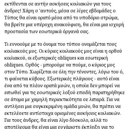
εκτίθενται σε αυτήν ασκήσεις κοιλιακών για τους
άνδρες! Χάρη σ 'αυτούς, μέσα σε λίγες εβδομάδες ο
Τύπος θα είναι ορατό μέσα από το υποδόριο στρώμα,
θα βρείτε μια υπέροχη ανακούφιση, θα είναι μια ισχυρή
προστασία των εσωτερικά όργανά σας.
Τι εννοούμε με το όνομα του τύπου ονομάζεται τους
κοιλιακούς μυς. Οι κύριες κοιλιακούς μυς είναι η ορθού
κοιλιακού, οι εξωτερικές obliques και εσωτερική
obliques. Ορθός - μπορούμε να πούμε, ο κύριος μυς
στον Τύπο. Χωρίζεται σε όλη την τένοντες, λόγω του ό,
τι φαίνεται κύβους. Εξωτερικές πλάγιους - αυτό είναι
ένα από τα πλέον ορατά μυών, η οποία δεν μπορεί να
ειπωθεί για τις εσωτερικές λοξού επειδή παρατηρήθηκε
σε άτομα με χαμηλή περιεκτικότητα σε λιπαρά. Για να
αντλήσει μια συγκεκριμένη ομάδα μυών, θα πρέπει να
εκτελέσετε αντίστοιχα ορισμένες ασκήσεις κοιλιακών.
Για τους άνδρες, θα είναι λίγο δύσκολο, αλλά το
αποτέλεσμα θα είναι μια ευχάριστη έκπληξη για το