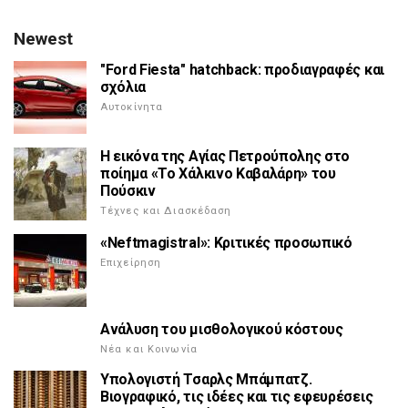
Newest
"Ford Fiesta" hatchback: προδιαγραφές και
σχόλια
Αυτοκίνητα
Η εικόνα της Αγίας Πετρούπολης στο
ποίημα «Το Χάλκινο Καβαλάρη» του
Πούσκιν
Τέχνες και Διασκέδαση
«Neftmagistral»: Κριτικές προσωπικό
Επιχείρηση
Ανάλυση του μισθολογικού κόστους
Νέα και Κοινωνία
Υπολογιστή Τσαρλς Μπάμπατζ.
Βιογραφικό, τις ιδέες και τις εφευρέσεις