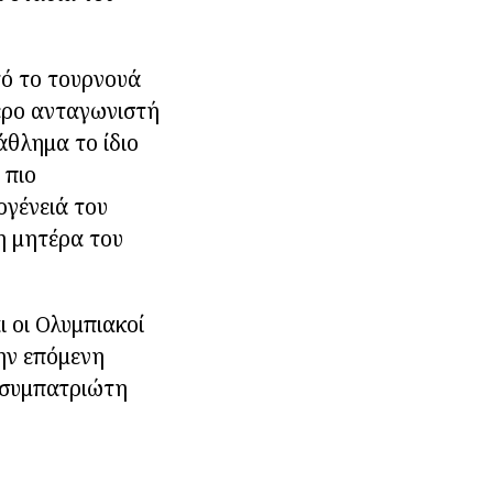
ό το τουρνουά
ερο ανταγωνιστή
άθλημα το ίδιο
 πιο
ογένειά του
η μητέρα του
 οι Ολυμπιακοί
την επόμενη
ν συμπατριώτη