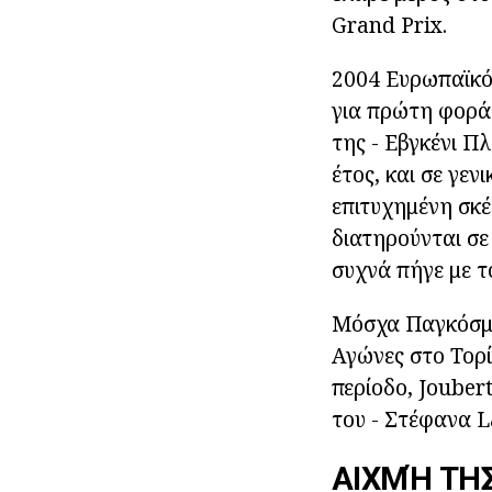
Grand Prix.
2004 Ευρωπαϊκό
για πρώτη φορά
της - Εβγκένι Π
έτος, και σε γεν
επιτυχημένη σκέι
διατηρούνται σε
συχνά πήγε με το
Μόσχα Παγκόσμιο
Αγώνες στο Τορί
περίοδο, Jouber
του - Στέφανα 
ΑΙΧΜΉ ΤΗ