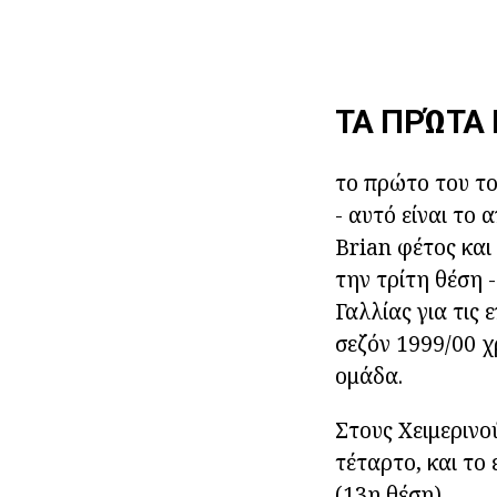
ΤΑ ΠΡΏΤΑ
το πρώτο του τ
- αυτό είναι το 
Brian φέτος και
την τρίτη θέση 
Γαλλίας για τις
σεζόν 1999/00 χ
ομάδα.
Στους Χειμερινο
τέταρτο, και το
(13η θέση).