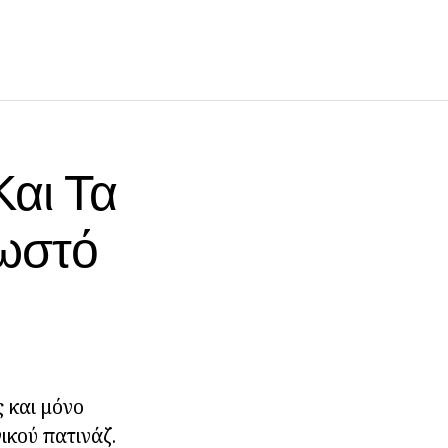
Και Τα
νωστό
ς και μόνο
ικού πατινάζ.