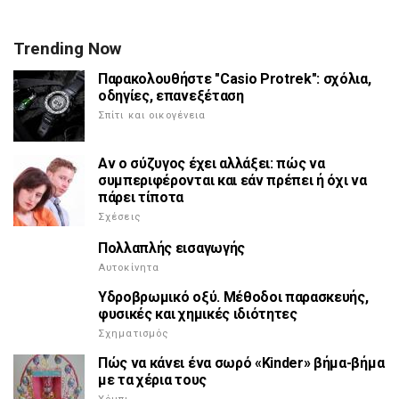
Trending Now
Παρακολουθήστε "Casio Protrek": σχόλια,
οδηγίες, επανεξέταση
Σπίτι και οικογένεια
Αν ο σύζυγος έχει αλλάξει: πώς να
συμπεριφέρονται και εάν πρέπει ή όχι να
πάρει τίποτα
Σχέσεις
Πολλαπλής εισαγωγής
Αυτοκίνητα
Υδροβρωμικό οξύ. Μέθοδοι παρασκευής,
φυσικές και χημικές ιδιότητες
Σχηματισμός
Πώς να κάνει ένα σωρό «Kinder» βήμα-βήμα
με τα χέρια τους