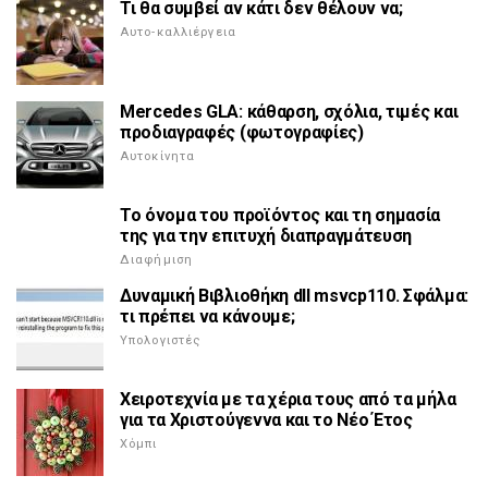
Τι θα συμβεί αν κάτι δεν θέλουν να;
Αυτο-καλλιέργεια
Mercedes GLA: κάθαρση, σχόλια, τιμές και
προδιαγραφές (φωτογραφίες)
Αυτοκίνητα
Το όνομα του προϊόντος και τη σημασία
της για την επιτυχή διαπραγμάτευση
Διαφήμιση
Δυναμική Βιβλιοθήκη dll msvcp110. Σφάλμα:
τι πρέπει να κάνουμε;
Υπολογιστές
Χειροτεχνία με τα χέρια τους από τα μήλα
για τα Χριστούγεννα και το Νέο Έτος
Χόμπι