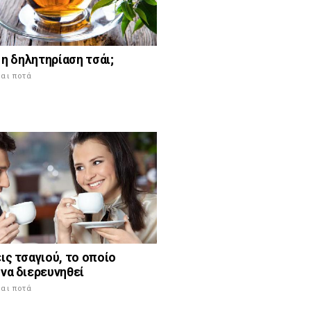
ι η δηλητηρίαση τσάι;
αι ποτά
ις τσαγιού, το οποίο
να διερευνηθεί
αι ποτά