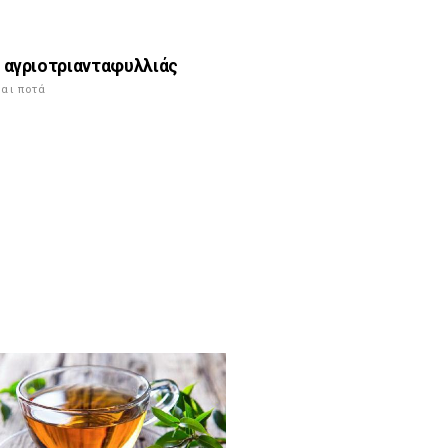
ε αγριοτριανταφυλλιάς
αι ποτά