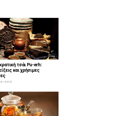
ρατική τσάι Pu-erh:
ίξεις και χρήσιμες
τες
αι ποτά