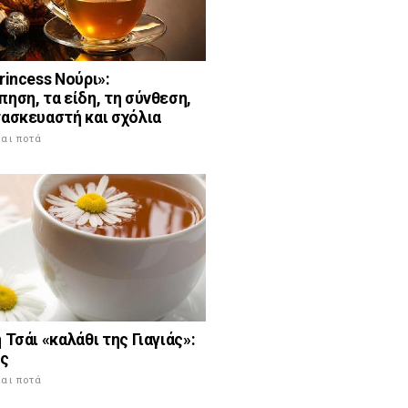
rincess Νούρι»:
ηση, τα είδη, τη σύνθεση,
τασκευαστή και σχόλια
αι ποτά
 Τσάι «καλάθι της Γιαγιάς»:
ές
αι ποτά