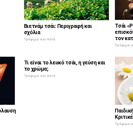
Τσάι «P
Βιετνάμ τσάι: Περιγραφή και
επισκόπ
σχόλια
τον κα
Τρόφιμα και ποτά
Τρόφιμα κ
Τι είναι το λευκό τσάι, η γεύση και
το χρώμα;
Τρόφιμα και ποτά
Παιδική
πόλαυση
Κριτικ
Τρόφιμα κ