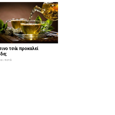
σινο τσάι προκαλεί
δα;
αι ποτά