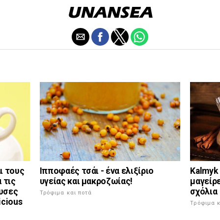
Kalmyk 
ι τους
Ιπποφαές τσάι - ένα ελιξίριο
μαγείρ
 τις
υγείας και μακροζωίας!
σχόλια
ουσες
Τρόφιμα και ποτά
icious
Τρόφιμα κ