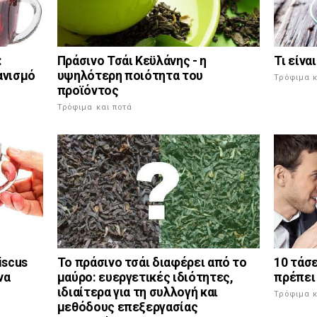
Τι είνα
:
Πράσινο Τσάι Κεϋλάνης - η
ανισμό
υψηλότερη ποιότητα του
Τρόφιμα κ
προϊόντος
Τρόφιμα και ποτά
10 τάσε
iscus
Το πράσινο τσάι διαφέρει από το
πρέπει 
να
μαύρο: ευεργετικές ιδιότητες,
ιδιαίτερα για τη συλλογή και
Τρόφιμα κ
μεθόδους επεξεργασίας