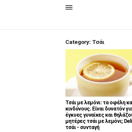
Category: Τσάι
Τσάι με λεμόνι: τα οφέλη κα
κινδύνους. Είναι δυνατόν για
έγκυες γυναίκες και θηλάζ
μητέρες τσάι με λεμόνι; Del
τσάι - συνταγή