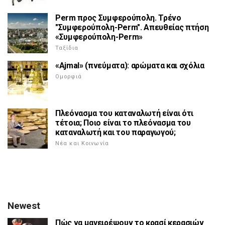
Perm προς Συμφερούπολη. Τρένο
"Συμφερούπολη-Perm". Απευθείας πτήση
«Συμφερούπολη-Perm»
Ταξίδια
«Ajmal» (πνεύματα): αρώματα και σχόλια
Ομορφιά
Πλεόνασμα του καταναλωτή είναι ότι
τέτοια; Ποιο είναι το πλεόνασμα του
καταναλωτή και του παραγωγού;
Νέα και Κοινωνία
Newest
Πώς να μαγειρέψουν το κρασί κερασιών