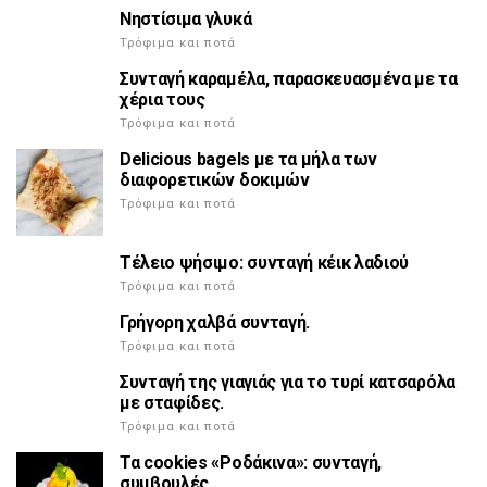
Νηστίσιμα γλυκά
Τρόφιμα και ποτά
Συνταγή καραμέλα, παρασκευασμένα με τα
χέρια τους
Τρόφιμα και ποτά
Delicious bagels με τα μήλα των
διαφορετικών δοκιμών
Τρόφιμα και ποτά
Τέλειο ψήσιμο: συνταγή κέικ λαδιού
Τρόφιμα και ποτά
Γρήγορη χαλβά συνταγή.
Τρόφιμα και ποτά
Συνταγή της γιαγιάς για το τυρί κατσαρόλα
με σταφίδες.
Τρόφιμα και ποτά
Τα cookies «Ροδάκινα»: συνταγή,
συμβουλές